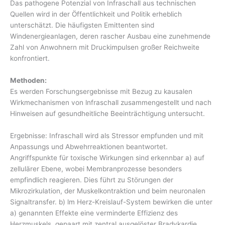
Das pathogene Potenzial von Infraschall aus technischen
Quellen wird in der Öffentlichkeit und Politik erheblich
unterschätzt. Die häufigsten Emittenten sind
Windenergieanlagen, deren rascher Ausbau eine zunehmende
Zahl von Anwohnern mit Druckimpulsen großer Reichweite
konfrontiert.
Methoden:
Es werden Forschungsergebnisse mit Bezug zu kausalen
Wirkmechanismen von lnfraschall zusammengestellt und nach
Hinweisen auf gesundheitliche Beeinträchtigung untersucht.
Ergebnisse: Infraschall wird als Stressor empfunden und mit
Anpassungs und Abwehrreaktionen beantwortet.
Angriffspunkte für toxische Wirkungen sind erkennbar a) auf
zellulärer Ebene, wobei Membranprozesse besonders
empfindlich reagieren. Dies führt zu Störungen der
Mikrozirkulation, der Muskelkontraktion und beim neuronalen
Signaltransfer. b) lm Herz-Kreislauf-System bewirken die unter
a) genannten Effekte eine verminderte Effizienz des
Herzmuskels, gepaart mit zentral ausgelöster Bradykardie,