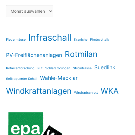
Infraschall
Fledermäuse
Kraniche
Photovoltaik
Rotmilan
PV-Freiflächenanlagen
Suedlink
Rotmilanforschung
Ruf
Schlafstörungen
Stromtrasse
Wahle-Mecklar
tieffrequenter Schall
Windkraftanlagen
WKA
Windradschrott