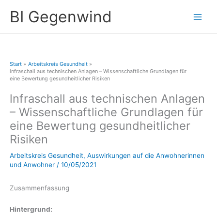
Zum
A
BI Gegenwind
Inhalt
r
springen
c
h
i
Start
Arbeitskreis Gesundheit
v
lnfraschall aus technischen Anlagen – Wissenschaftliche Grundlagen für
eine Bewertung gesundheitlicher Risiken
lnfraschall aus technischen Anlagen
– Wissenschaftliche Grundlagen für
eine Bewertung gesundheitlicher
Risiken
Arbeitskreis Gesundheit
,
Auswirkungen auf die Anwohnerinnen
und Anwohner
/
10/05/2021
Zusammenfassung
Hintergrund: