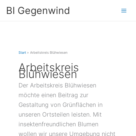
Zum
A
BI Gegenwind
Inhalt
r
springen
c
h
i
v
Start
Arbeitskreis Blühwiesen
Arbeitskreis
Blühwiesen
Der Arbeitskreis Blühwiesen
möchte einen Beitrag zur
Gestaltung von Grünflächen in
unseren Ortsteilen leisten. Mit
insektenfreundlichen Blumen
wollen wir unsere Umgebung nicht