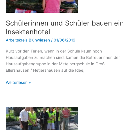
bauen
ein
Insektenhotel
Schülerinnen und Schüler bauen ein
Insektenhotel
Arbeitskreis Blühwiesen
/
01/06/2019
Kurz vor den Ferien, wenn in der Schule kaum noch
Hausaufgaben zu machen sind, kamen die Betreuerinnen der
Hausaufgabengruppe in der Mittelbergschule in Groß
Ellershausen / Hetjershausen auf die Idee,
Weiterlesen »
Bepflanzung
der
Verkehrsinsel