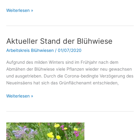
Weiterlesen »
Aktueller Stand der Blühwiese
Aktueller
Stand
Arbeitskreis Blühwiesen
/
01/07/2020
der
Blühwiese
Aufgrund des milden Winters sind im Frühjahr nach dem
Abmähen der Blühwiese viele Pflanzen wieder neu gewachsen
und ausgetrieben. Durch die Corona-bedingte Verzögerung des
Neueinsäens hat sich das Grünflächenamt entschieden,
Weiterlesen »
Blühwiesenvorhaben
in
unseren