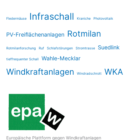
Infraschall
Fledermäuse
Kraniche
Photovoltaik
Rotmilan
PV-Freiflächenanlagen
Suedlink
Rotmilanforschung
Ruf
Schlafstörungen
Stromtrasse
Wahle-Mecklar
tieffrequenter Schall
Windkraftanlagen
WKA
Windradschrott
Europäische Plattform gegen Windkraftanlagen