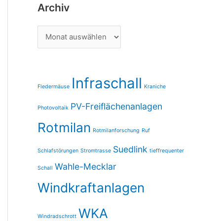
Archiv
Infraschall
Fledermäuse
Kraniche
PV-Freiflächenanlagen
Photovoltaik
Rotmilan
Rotmilanforschung
Ruf
Suedlink
Schlafstörungen
Stromtrasse
tieffrequenter
Wahle-Mecklar
Schall
Windkraftanlagen
WKA
Windradschrott