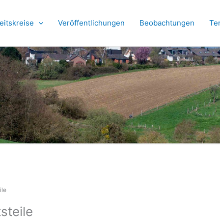
eitskreise
Veröffentlichungen
Beobachtungen
Te
ile
steile