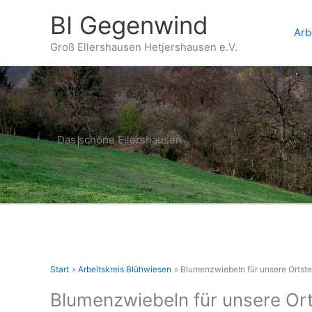
Zum
BI Gegenwind
Inhalt
Arb
springen
Groß Ellershausen Hetjershausen e.V.
Das schöne Ellershausen
Start
Arbeitskreis Blühwiesen
Blumenzwiebeln für unsere Ortste
Blumenzwiebeln für unsere Ort