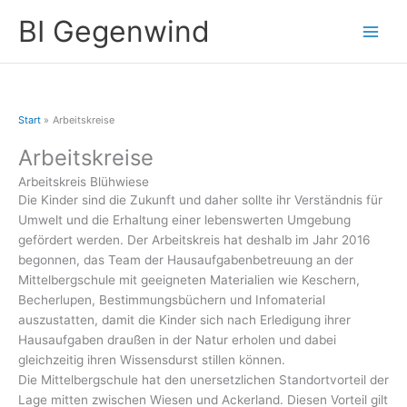
Zum
A
BI Gegenwind
Inhalt
r
springen
c
h
i
Start
Arbeitskreise
v
Arbeitskreise
Arbeitskreis Blühwiese
Die Kinder sind die Zukunft und daher sollte ihr Verständnis für
Umwelt und die Erhaltung einer lebenswerten Umgebung
gefördert werden. Der Arbeitskreis hat deshalb im Jahr 2016
begonnen, das Team der Hausaufgabenbetreuung an der
Mittelbergschule mit geeigneten Materialien wie Keschern,
Becherlupen, Bestimmungsbüchern und Infomaterial
auszustatten, damit die Kinder sich nach Erledigung ihrer
Hausaufgaben draußen in der Natur erholen und dabei
gleichzeitig ihren Wissensdurst stillen können.
Die Mittelbergschule hat den unersetzlichen Standortvorteil der
Lage mitten zwischen Wiesen und Ackerland. Diesen Vorteil gilt