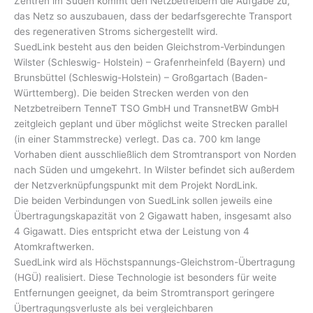
Zentren im Süden kommt den Netzbetreibern die Aufgabe zu,
das Netz so auszubauen, dass der bedarfsgerechte Transport
des regenerativen Stroms sichergestellt wird.
SuedLink besteht aus den beiden Gleichstrom-Verbindungen
Wilster (Schleswig- Holstein) – Grafenrheinfeld (Bayern) und
Brunsbüttel (Schleswig-Holstein) – Großgartach (Baden-
Württemberg). Die beiden Strecken werden von den
Netzbetreibern TenneT TSO GmbH und TransnetBW GmbH
zeitgleich geplant und über möglichst weite Strecken parallel
(in einer Stammstrecke) verlegt. Das ca. 700 km lange
Vorhaben dient ausschließlich dem Stromtransport von Norden
nach Süden und umgekehrt. In Wilster befindet sich außerdem
der Netzverknüpfungspunkt mit dem Projekt NordLink.
Die beiden Verbindungen von SuedLink sollen jeweils eine
Übertragungskapazität von 2 Gigawatt haben, insgesamt also
4 Gigawatt. Dies entspricht etwa der Leistung von 4
Atomkraftwerken.
SuedLink wird als Höchstspannungs-Gleichstrom-Übertragung
(HGÜ) realisiert. Diese Technologie ist besonders für weite
Entfernungen geeignet, da beim Stromtransport geringere
Übertragungsverluste als bei vergleichbaren