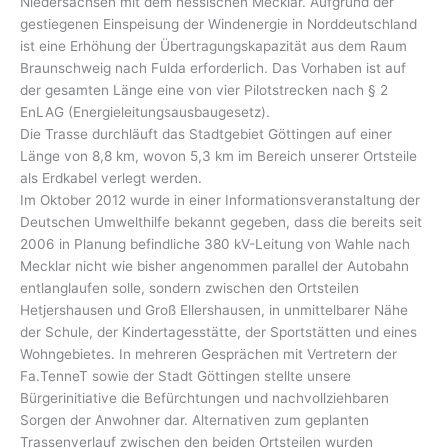
Niedersachsen mit dem hessischen Mecklar. Aufgrund der
gestiegenen Einspeisung der Windenergie in Norddeutschland
ist eine Erhöhung der Übertragungskapazität aus dem Raum
Braunschweig nach Fulda erforderlich. Das Vorhaben ist auf
der gesamten Länge eine von vier Pilotstrecken nach § 2
EnLAG (Energieleitungsausbaugesetz).
Die Trasse durchläuft das Stadtgebiet Göttingen auf einer
Länge von 8,8 km, wovon 5,3 km im Bereich unserer Ortsteile
als Erdkabel verlegt werden.
Im Oktober 2012 wurde in einer Informationsveranstaltung der
Deutschen Umwelthilfe bekannt gegeben, dass die bereits seit
2006 in Planung befindliche 380 kV-Leitung von Wahle nach
Mecklar nicht wie bisher angenommen parallel der Autobahn
entlanglaufen solle, sondern zwischen den Ortsteilen
Hetjershausen und Groß Ellershausen, in unmittelbarer Nähe
der Schule, der Kindertagesstätte, der Sportstätten und eines
Wohngebietes. In mehreren Gesprächen mit Vertretern der
Fa.TenneT sowie der Stadt Göttingen stellte unsere
Bürgerinitiative die Befürchtungen und nachvollziehbaren
Sorgen der Anwohner dar. Alternativen zum geplanten
Trassenverlauf zwischen den beiden Ortsteilen wurden