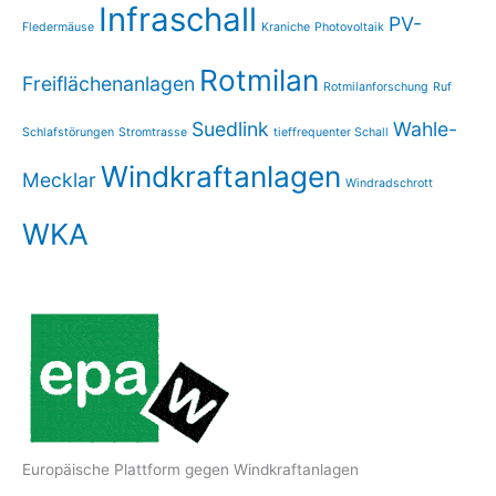
Infraschall
PV-
Fledermäuse
Kraniche
Photovoltaik
Rotmilan
Freiflächenanlagen
Rotmilanforschung
Ruf
Suedlink
Wahle-
Schlafstörungen
Stromtrasse
tieffrequenter Schall
Windkraftanlagen
Mecklar
Windradschrott
WKA
Europäische Plattform gegen Windkraftanlagen