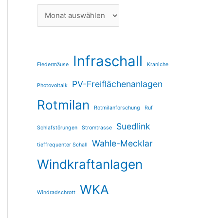
Infraschall
Fledermäuse
Kraniche
PV-Freiflächenanlagen
Photovoltaik
Rotmilan
Rotmilanforschung
Ruf
Suedlink
Schlafstörungen
Stromtrasse
Wahle-Mecklar
tieffrequenter Schall
Windkraftanlagen
WKA
Windradschrott