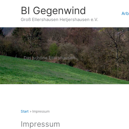
Zum
BI Gegenwind
Inhalt
Arb
springen
Groß Ellershausen Hetjershausen e.V.
Das schöne Ellershausen
Start
Impressum
Impressum