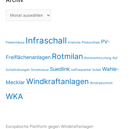
Infraschall
PV-
Fledermäuse
Kraniche
Photovoltaik
Rotmilan
Freiflächenanlagen
Rotmilanforschung
Ruf
Suedlink
Wahle-
Schlafstörungen
Stromtrasse
tieffrequenter Schall
Windkraftanlagen
Mecklar
Windradschrott
WKA
Europäische Plattform gegen Windkraftanlagen