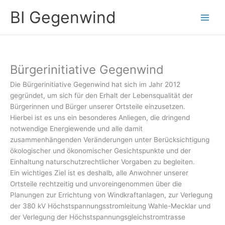
Zum
A
BI Gegenwind
Inhalt
r
springen
c
h
i
Bürgerinitiative Gegenwind
v
Die Bürgerinitiative Gegenwind hat sich im Jahr 2012
gegründet, um sich für den Erhalt der Lebensqualität der
Bürgerinnen und Bürger unserer Ortsteile einzusetzen.
Hierbei ist es uns ein besonderes Anliegen, die dringend
notwendige Energiewende und alle damit
zusammenhängenden Veränderungen unter Berücksichtigung
ökologischer und ökonomischer Gesichtspunkte und der
Einhaltung naturschutzrechtlicher Vorgaben zu begleiten.
Ein wichtiges Ziel ist es deshalb, alle Anwohner unserer
Ortsteile rechtzeitig und unvoreingenommen über die
Planungen zur Errichtung von Windkraftanlagen, zur Verlegung
der 380 kV Höchstspannungsstromleitung Wahle-Mecklar und
der Verlegung der Höchstspannungsgleichstromtrasse