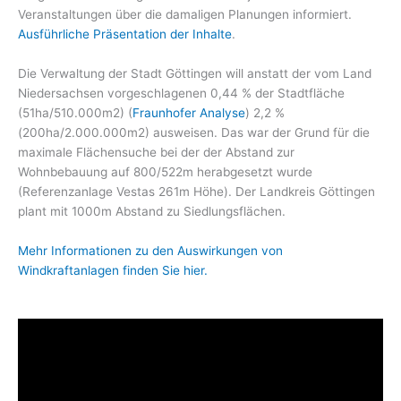
Veranstaltungen über die damaligen Planungen informiert.
Ausführliche Präsentation der Inhalte
.
Die Verwaltung der Stadt Göttingen will anstatt der vom Land
Niedersachsen vorgeschlagenen 0,44 % der Stadtfläche
(51ha/510.000m2) (
Fraunhofer Analyse
) 2,2 %
(200ha/2.000.000m2) ausweisen. Das war der Grund für die
maximale Flächensuche bei der der Abstand zur
Wohnbebauung auf 800/522m herabgesetzt wurde
(Referenzanlage Vestas 261m Höhe). Der Landkreis Göttingen
plant mit 1000m Abstand zu Siedlungsflächen.
Mehr Informationen zu den Auswirkungen von
Windkraftanlagen finden Sie hier.