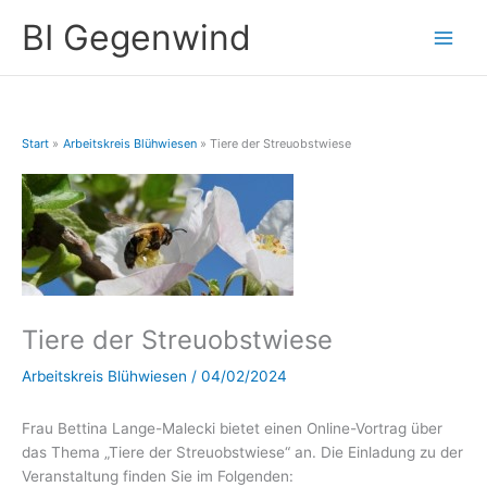
Zum
A
BI Gegenwind
Inhalt
r
springen
c
h
i
Start
Arbeitskreis Blühwiesen
Tiere der Streuobstwiese
v
Tiere der Streuobstwiese
Arbeitskreis Blühwiesen
/
04/02/2024
Frau Bettina Lange-Malecki bietet einen Online-Vortrag über
das Thema „Tiere der Streuobstwiese“ an. Die Einladung zu der
Veranstaltung finden Sie im Folgenden: