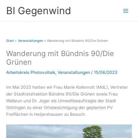
Zum
A
BI Gegenwind
Inhalt
r
springen
c
h
i
Start
Veranstaltungen
Wanderung mit Bündnis 90/Die Grünen
v
Wanderung mit Bündnis 90/Die
Grünen
Arbeitskreis Photovoltaik
,
Veranstaltungen
/
15/06/2023
Im Mai 2023 hatten wir Frau Marie Kollenrott (MdL), Vertreter
der Stadtratsfraktion Bündnis 90/Die Grünen sowie Frau
Walbrun und Dr. Joger als Umweltbeauftragte der Stadt
Göttingen zu einer Ortsbesichtigung der geplanten PV
Freiflächen in Hetjershausen zu Besuch.