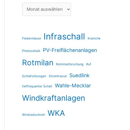
Infraschall
Fledermäuse
Kraniche
PV-Freiflächenanlagen
Photovoltaik
Rotmilan
Rotmilanforschung
Ruf
Suedlink
Schlafstörungen
Stromtrasse
Wahle-Mecklar
tieffrequenter Schall
Windkraftanlagen
WKA
Windradschrott