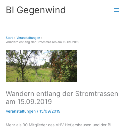
Zum
A
BI Gegenwind
Inhalt
r
springen
c
h
i
Start
Veranstaltungen
v
Wandern entlang der Stromtrassen am 15.09.2019
Wandern entlang der Stromtrassen
am 15.09.2019
Veranstaltungen
/
15/09/2019
Mehr als 30 Mitglieder des VHV Hetjershausen und der BI