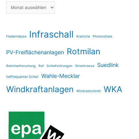
Infraschall
Fledermäuse
Kraniche
Photovoltaik
Rotmilan
PV-Freiflächenanlagen
Suedlink
Rotmilanforschung
Ruf
Schlafstörungen
Stromtrasse
Wahle-Mecklar
tieffrequenter Schall
Windkraftanlagen
WKA
Windradschrott