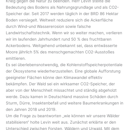
Krieg gegen die Natur zu beenden. Herr Levin stellte die
Bedeutung des Bodens als Nahrungsgrundlage und als CO2-
Speicher dar. Seit 2017 werden täglich in der BRD 86 Hektar
Boden versiegelt. Weltweit reduziere sich die Ackerfläche
durch Wind-und Wassererosion sowie falsche
Landwirtschaftstechnik. Wenn wir so weiter machen, verlieren
wir im laufenden Jahrhundert rund 50 % des fruchtbaren
Ackerbodens. Weitgehend unbekannt sei, dass entwässerte
Moore jährlich 5% des menschgemachten CO2-Ausstoßes
emittieren.
Es sei überlebensnotwendig, die Kohlenstoffspeicherpotentiale
der Ökosysteme wiederherzustellen. Eine globale Aufforstung
geeigneter Flächen könne den Klimawandel effektiv
bekämpfen. Der Wald sei ein wirksamer CO2-Speicher, der
aber von der Menschheit missachtet und ständig abgeholzt
werde. Dazu kamen in Deutschland massive Schäden durch
Sturm, Dürre, Insektenbefall und weitere Baumerkrankungen in
den Jahren 2018 und 2019.
Um die Frage zu beantworten „wie können wir unsere Wälder
stabilisieren“ holte Levin weit aus. Zunächst erklärte er den
Unterschied zwischen Forsten, Wäldern und Urwald. Mit dem