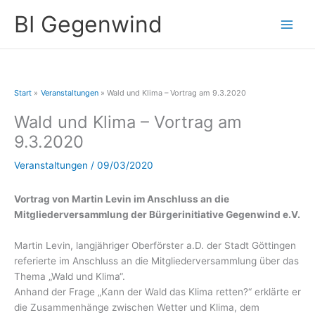
Zum
A
BI Gegenwind
Inhalt
r
springen
c
h
i
Start
Veranstaltungen
Wald und Klima – Vortrag am 9.3.2020
v
Wald und Klima – Vortrag am
9.3.2020
Veranstaltungen
/
09/03/2020
Vortrag von Martin Levin im Anschluss an die
Mitgliederversammlung der Bürgerinitiative Gegenwind e.V.
Martin Levin, langjähriger Oberförster a.D. der Stadt Göttingen
referierte im Anschluss an die Mitgliederversammlung über das
Thema „Wald und Klima“.
Anhand der Frage „Kann der Wald das Klima retten?“ erklärte er
die Zusammenhänge zwischen Wetter und Klima, dem