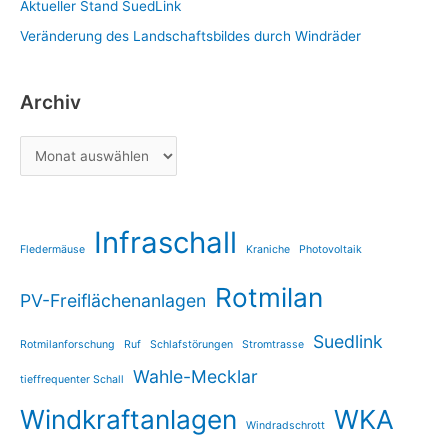
Aktueller Stand SuedLink
Veränderung des Landschaftsbildes durch Windräder
Archiv
Infraschall
Fledermäuse
Kraniche
Photovoltaik
Rotmilan
PV-Freiflächenanlagen
Suedlink
Rotmilanforschung
Ruf
Schlafstörungen
Stromtrasse
Wahle-Mecklar
tieffrequenter Schall
Windkraftanlagen
WKA
Windradschrott