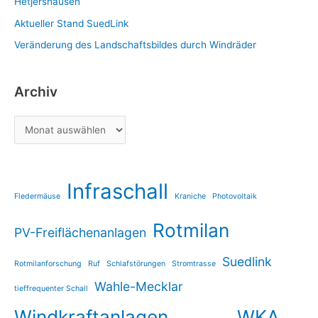
Hetjershausen
Aktueller Stand SuedLink
Veränderung des Landschaftsbildes durch Windräder
Archiv
Infraschall
Fledermäuse
Kraniche
Photovoltaik
Rotmilan
PV-Freiflächenanlagen
Suedlink
Rotmilanforschung
Ruf
Schlafstörungen
Stromtrasse
Wahle-Mecklar
tieffrequenter Schall
Windkraftanlagen
WKA