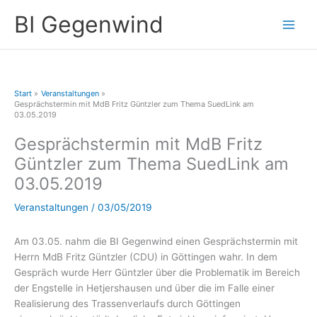
Zum
A
BI Gegenwind
Inhalt
r
springen
c
h
i
Start
Veranstaltungen
v
Gesprächstermin mit MdB Fritz Güntzler zum Thema SuedLink am
03.05.2019
Gesprächstermin mit MdB Fritz
Güntzler zum Thema SuedLink am
03.05.2019
Veranstaltungen
/
03/05/2019
Am 03.05. nahm die BI Gegenwind einen Gesprächstermin mit
Herrn MdB Fritz Güntzler (CDU) in Göttingen wahr. In dem
Gespräch wurde Herr Güntzler über die Problematik im Bereich
der Engstelle in Hetjershausen und über die im Falle einer
Realisierung des Trassenverlaufs durch Göttingen